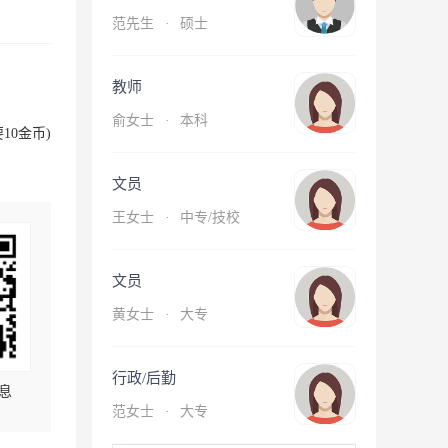
范先生
·
硕士
教师
俞女士
·
本科
10金币)
文员
王女士
·
中专/技校
文员
黄女士
·
大专
行政/后勤
息
范女士
·
大专