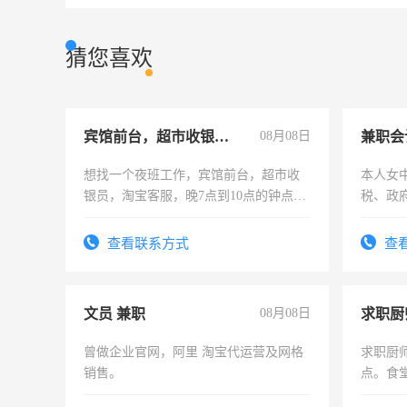
猜您喜欢
宾馆前台，超市收银员，淘宝客服
08月08日
兼职会
想找一个夜班工作，宾馆前台，超市收
本人女
银员，淘宝客服，晚7点到10点的钟点
税、政
工，麻烦看到的老板加我微信聊，手机
为各类
号同微信
务，财
查看联系方式
查
作
文员 兼职
08月08日
求职厨
曾做企业官网，阿里 淘宝代运营及网格
求职厨
销售。
点。食堂
上